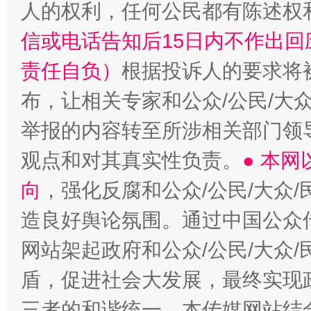
人的权利，任何公民都有陈述权
“蜀中异人”王建安的艺术幻境
信或电话告知后15日内不作出
责任自负）
根据投诉人的要求将
布，让相关专家和公众/公民/大
举报的内容转至所涉相关部门领
观点和对其真实性负责。
● 本
向
，强化反腐和公众/公民/大众
造良好舆论氛围。通过中国公众传
网站架起政府和公众/公民/大众
盾，促进社会大发展，最终实现政
三者的和谐统一。本传媒网站结