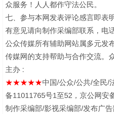
众服务！人人都作守法公民。
七、参与本网发表评论感言即表明
“蜀中异人”王建安的艺术幻境
有意见请向制作采编部联系，电话：0
公众传媒所有辅助网站属多元发
传媒网的支持帮助与合作交流。
主办 :
★★★★★
中国/公众/公共/全民/
完善运行机制助力责任有效落实
一纸欠条
备11011765号1至52，京公网安备：
制作采编部/影视采编部/发布广告