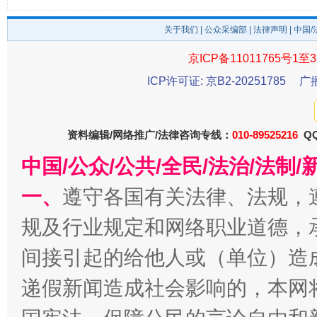
关于我们
|
公众采编部
|
法律声明
| 中国
京ICP备11011765号1至3
ICP许可证: 京B2-20251785
广
东山县通报“牛蛙产品抗生素超标问题”
法
资料编辑/网络推广/法律咨询专线：
010-89525216
QQ
中国/公众/公共/全民/法治/法
一、
遵守各国有关法律、法规，
规及行业规定和网络职业道德，
间接引起的给他人或（单位）造
递假新闻造成社会影响的，本网
千年窑火 生生不息
一