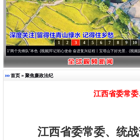
1
2
3
4
5
6
7
8
9
10
先锋队”本色
·[视频]
牢记初心使命 奋进复兴征程丨宝塔山下好光景..
·[视频]
因党而生 为
首页
»
聚焦廉政法纪
江西省委常委
江西省委常委、统战部