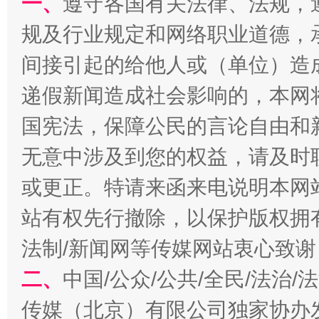
一、
遵守各国有关法律、法规，
规及行业规定和网络职业道德，
间接引起的给他人或（单位）造
递假新闻造成社会影响的，本网
国宪法，保障公民的言论自由和
全民健身五年计划来了！等你上场
无意中涉及到您的权益，请及时
或更正。特请来函来电说明本网
站有权先行撤除，以保护版权拥有者
法制/新闻网等传媒网站衷心致谢
二、
中国/公众/公共/全民/法治
传媒（北京）有限公司独家协办
阿坝州三大球赛在茂县开幕
规模最