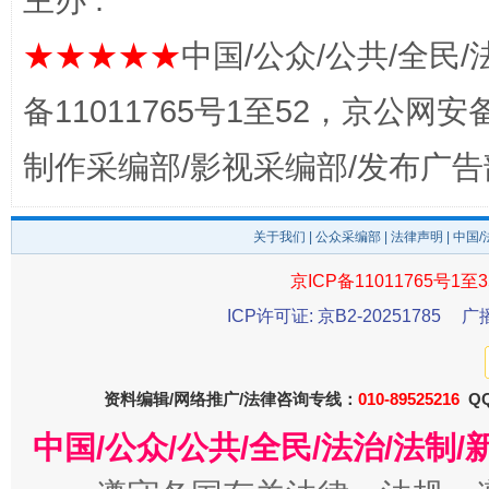
主办 :
★★★★★
中国/公众/公共/全民/
备11011765号1至52，京公网安备：
揭开“小金库”的免责幌子
制作采编部/影视采编部/发布广告
关于我们
|
公众采编部
|
法律声明
| 中国
京ICP备11011765号1至3
ICP许可证: 京B2-20251785
广
受贿1.44亿！段成刚被判无期
从幼儿
资料编辑/网络推广/法律咨询专线：
010-89525216
QQ
中国/公众/公共/全民/法治/法