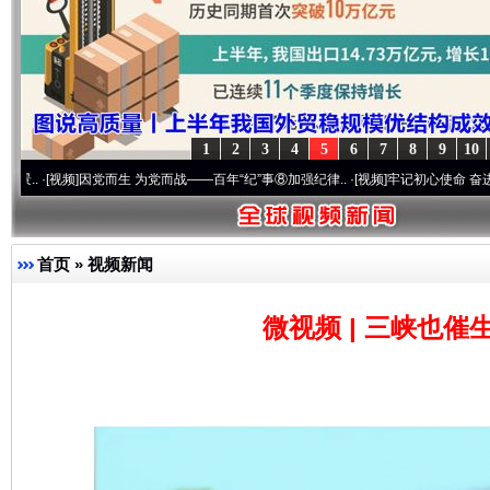
1
2
3
4
5
6
7
8
9
10
频]
因党而生 为党而战——百年“纪”事⑧加强纪律..
·[视频]
牢记初心使命 奋进复兴征程丨“
完善运行机制助力责任有效落实
一纸欠条
首页
»
视频新闻
微视频 | 三峡也