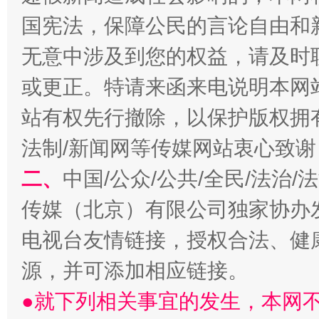
国宪法，保障公民的言论自由和
揭开“小金库”的免责幌子
无意中涉及到您的权益，请及时
或更正。特请来函来电说明本网
站有权先行撤除，以保护版权拥有者
法制/新闻网等传媒网站衷心致谢
二、
中国/公众/公共/全民/法治
传媒（北京）有限公司独家协办
受贿1.44亿！段成刚被判无期
从幼儿
电视台友情链接，授权合法、健
源，并可添加相应链接。
●就下列相关事宜的发生，本网