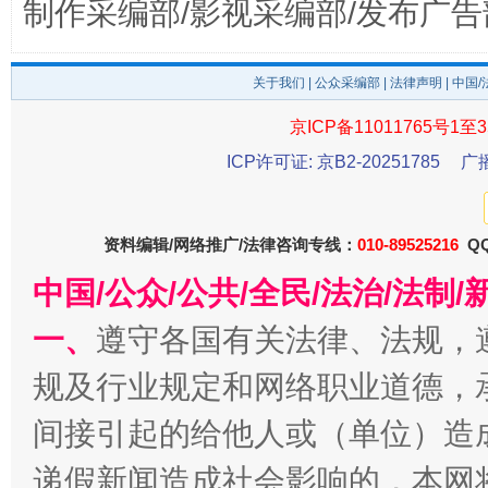
制作采编部/影视采编部/发布广告
关于我们
|
公众采编部
|
法律声明
| 中国
京ICP备11011765号1至3
ICP许可证: 京B2-20251785
广
资料编辑/网络推广/法律咨询专线：
010-89525216
QQ
千年窑火 生生不息
一
中国/公众/公共/全民/法治/法
一、
遵守各国有关法律、法规，
规及行业规定和网络职业道德，
间接引起的给他人或（单位）造
递假新闻造成社会影响的，本网