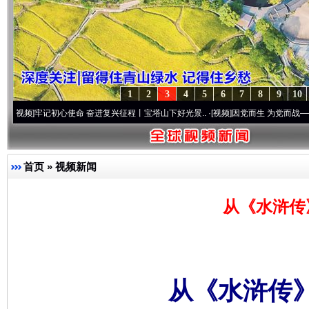
1
2
3
4
5
6
7
8
9
10
记初心使命 奋进复兴征程丨宝塔山下好光景..
·[视频]
因党而生 为党而战——百年“纪”事
首页
»
视频新闻
从《水浒传
从《水浒传》