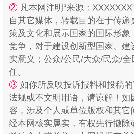
②
凡本网注明“来源：XXXXX
扯下公款旅游的“隐身衣”
如何以同
自其它媒体，转载目的在于传递
策及文化和展示国家的国际形象
竞争，对于建设创新型国家、建
实意义；公众/公民/大众/民众
任。
③
如你所反映投诉报料和投稿的
“蜀中异人”王建安的艺术幻境
法规或不文明用语，请谅解！如
容，涉及个人或单位版权和其它
经本网核实属实，有权先行撤除