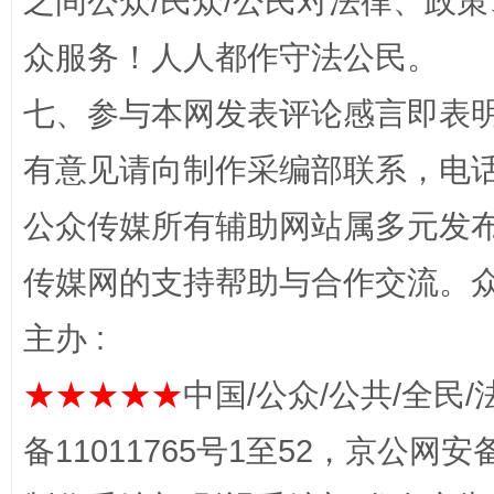
之间公众/民众/公民对法律、政
众服务！人人都作守法公民。
七、参与本网发表评论感言即表明
完善运行机制助力责任有效落实
一纸欠条
有意见请向制作采编部联系，电话：0
公众传媒所有辅助网站属多元发
传媒网的支持帮助与合作交流。
主办 :
★★★★★
中国/公众/公共/全民/
备11011765号1至52，京公网安备：
东山县通报“牛蛙产品抗生素超标问题”
法