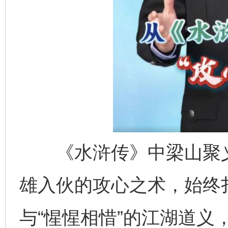
《水浒传》中梁山聚义
雄入伙的攻心之术，始终扎
与“惺惺相惜”的江湖道义