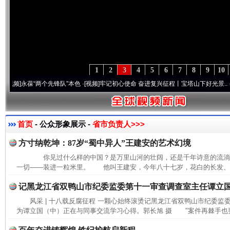
1
2
3
4
5
6
7
8
9
10
永葆“两个先锋队”本色
·[视频]
牢记初心使命 奋进复兴征程丨宝塔山下好光景..
·[视频]
首页
- 公众形象展示 -
省市负责人>>>
方寸纳乾坤：87岁“蜀中异人”王建安的艺术幻境
你见过什么样的中国？是万里山河的壮阔，还是千年诗意的流
一切——装进一粒米里。 他叫王建安，今年八十七岁，花白的长发、长
记黑龙江省双鸭山市纪委监委第十一审查调查室主任谭立
风采 | 十八载反腐征程 一颗心始终滚烫记黑龙江省双鸭山市纪委
为谭立国（中）正在与同事交流学习心得。郭长旭 摄 "案件再棘手也要