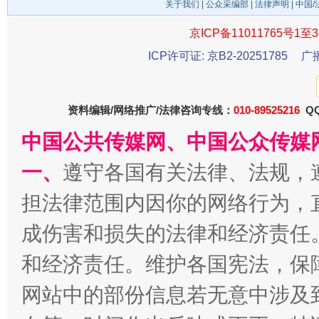
关于我们
|
公众采编部
|
法律声明
| 中国
京ICP备11011765号1至3
ICP许可证: 京B2-20251785
广
资料编辑/网络推广/法律咨询专线：
010-89525216
QQ
中国公共传媒网、中国公众传媒
一批国家标准开始实施
从
一、
遵守各国有关法律、法规，
担法律范围内因你的网络行为，
成伤害和损失的法律和经济责任
和经济责任。维护各国宪法，保
网站中的部份信息若无意中涉及