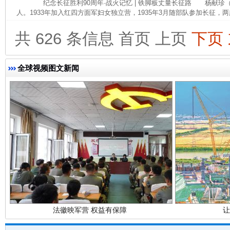
纪念长征胜利90周年·战火记忆 | 铁脚板丈量长征路 杨献珍（19
人。1933年加入红四方面军妇女独立营，1935年3月随部队参加长征，两
共 626 条信息
首页
上页
下页
完善运行机制助力责任有效落实
行
全球视频图文新闻
法徽映军营 权益有保障
让