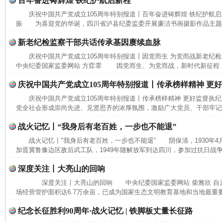
百年奋进铸辉煌 铁纪护航启新程
庆祝中国共产党成立105周年特别报道丨百年奋进铸辉煌 铁纪护航
振 为喜迎党的华诞，四川省泸县纪委监委开展廉洁书画摄影作品主题展
新老纪检监察干部共话传承基因赓续血脉
庆祝中国共产党成立105周年特别报道丨因党而生 为党而战新老纪
中央纪委国家监委网站 方弈霏 因党而生、为党而战，新时代新征程，要
庆祝中国共产党成立105周年特别报道丨传承榜样精神 更
庆祝中国共产党成立105周年特别报道丨传承榜样精神 更好监督执
党全社会形成崇尚先进、见贤思齐的浓厚氛围，激励广大党员、干部牢记党
战火记忆丨“我身后有老百姓，一步也不能退”
战火记忆丨"我身后有老百姓，一步也不能退" 阴保清，1930年4
加晋冀鲁豫边区敌后武工队，1949年随解放军到达四川，参加过抗日战争
深度关注丨大亮山的回响
深度关注丨大亮山的回响 中央纪委国家监委网站 柴雅欣 自
场经营管护面积达6.7万余亩，已成为国家生态文明教育基地和当地最重要
纪念长征胜利90周年·战火记忆 | 铁脚板丈量长征路