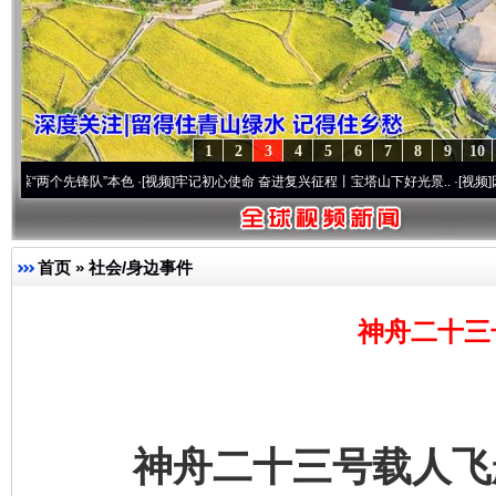
1
2
3
4
5
6
7
8
9
10
先锋队”本色
·[视频]
牢记初心使命 奋进复兴征程丨宝塔山下好光景..
·[视频]
因党而生 为
首页
»
社会/身边事件
神舟二十三
神舟二十三号载人飞