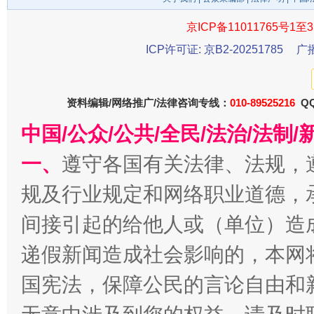
京ICP备11011765号1至3
ICP许可证: 京B2-20251785
广
东山县通报“牛蛙产品抗生素超标问题”
法
资料编辑/网络推广/法律咨询专线：
010-89525216
QQ
中国/公众/公共/全民/法治/法
一、
遵守各国有关法律、法规，
规及行业规定和网络职业道德，
间接引起的给他人或（单位）造
递假新闻造成社会影响的，本网
千年窑火 生生不息
一
国宪法，保障公民的言论自由和