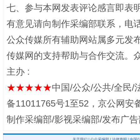
七、参与本网发表评论感言即表明
“蜀中异人”王建安的艺术幻境
有意见请向制作采编部联系，电话：0
公众传媒所有辅助网站属多元发
传媒网的支持帮助与合作交流。
主办 :
★★★★★
中国/公众/公共/全民/
完善运行机制助力责任有效落实
一纸欠条
备11011765号1至52，京公网安备：
制作采编部/影视采编部/发布广告
关于我们
|
公众采编部
|
法律声明
| 中国