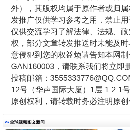
外），其版权均属于原作者或归属
发推广仅供学习参考之用，禁止用
仅供交流学习了解法律、法规、政
东山县通报“牛蛙产品抗生素超标问题”
法
权，部分文章转发推送时未能及时
意侵犯到您的权益烦请告知本网制作采编
GAN160003，请联系我们将立即删
投稿邮箱：3555333776@QQ
12号（华声国际大厦）1层 1 2
原创权利，请转载时务必注明原创作
千年窑火 生生不息
一
全球视频图文新闻