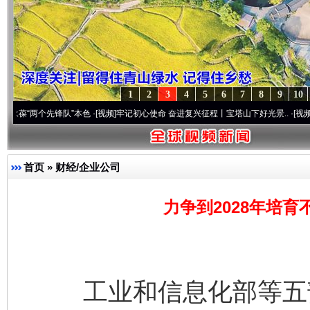
1
2
3
4
5
6
7
8
9
10
个先锋队”本色
·[视频]
牢记初心使命 奋进复兴征程丨宝塔山下好光景..
·[视频]
因党而生 
首页
»
财经/企业公司
力争到2028年培育
工业和信息化部等五部