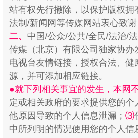
站有权先行撤除，以保护版权拥有者
法制/新闻网等传媒网站衷心致谢
二、
中国/公众/公共/全民/法治
传媒（北京）有限公司独家协办
揭开“小金库”的免责幌子
电视台友情链接，授权合法、健
源，并可添加相应链接。
●就下列相关事宜的发生，本网
定或相关政府的要求提供您的个
他原因导致的个人信息泄漏；
⑶
中所列明的情况使用您的个人信
受贿1.44亿！段成刚被判无期
从幼儿