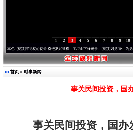
1
2
3
4
5
6
7
8
9
10
视频]
牢记初心使命 奋进复兴征程丨宝塔山下好光景..
·[视频]
因党而生 为党而战——百年
首页
»
时事新闻
事关民间投资，国办
事关民间投资，国办