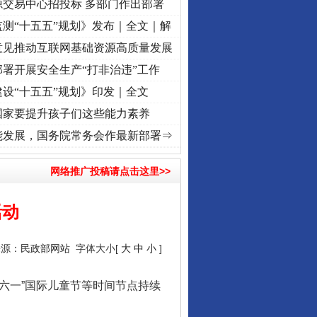
源交易中心招投标 多部门作出部署
测“十五五”规划》发布｜全文｜解
意见推动互联网基础资源高质量发展
署开展安全生产“打非治违”工作
设“十五五”规划》印发｜全文
国家要提升孩子们这些能力素养
初心使命 奋进复兴征程丨“转折之城”激荡..
·[视频]
牢记初心使命 奋进复兴征程丨红船起
能发展，国务院常务会作最新部署⇒
网络推广投稿请点击这里>>
活动
来源：
民政部网站
字体大小[
大
中
小
]
六一”国际儿童节等时间节点持续