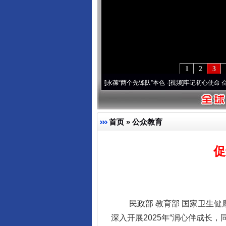
1
2
3
年 深刻改变雪域高原..
·[视频]
永葆“两个先锋队”本色
·[视频]
牢记初心使命 奋进复兴征程
首页
»
公众教育
促
民政部 教育部 国家卫生健康
深入开展2025年“润心伴成长