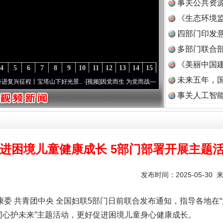
事关公共资
《生态环境监
读
四部门印发
多部门联合部
《美丽中国建
4
5
6
7
8
9
10
11
12
13
14
15
未来五年，
丨宝塔山下好光景..
·[视频]
因党而生 为党而战——百年“纪”事⑧加强纪律..
·[视频]
牢记
事关人工智
进困境儿童健康成长 5部门部署开展主题
发布时间：2025-05-30 
委 共青团中央 全国妇联5部门日前联合发布通知，指导各地在“
，同心护未来”主题活动，更好促进困境儿童身心健康成长。