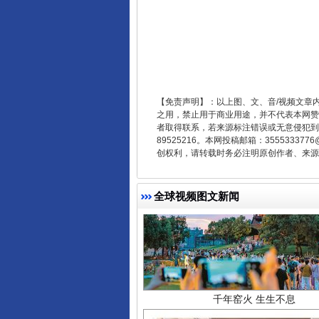
东山县通报“牛蛙产品抗生素超标问
【免责声明】：以上图、文、音/视频文章
之用，禁止用于商业用途，并不代表本网赞
者取得联系，若来源标注错误或无意侵犯到您的
89525216。本网投稿邮箱：355533
创权利，请转载时务必注明原创作者、来源：
全球视频图文新闻
千年窑火 生生不息